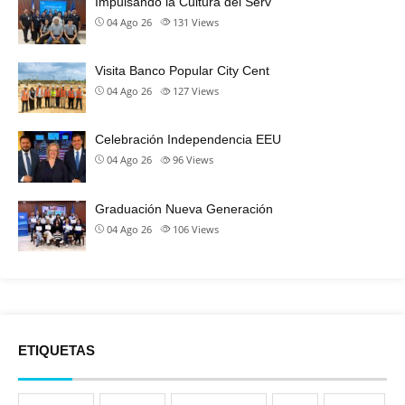
Impulsando la Cultura del Serv
04 Ago 26
131
Views
Visita Banco Popular City Cent
04 Ago 26
127
Views
Celebración Independencia EEU
04 Ago 26
96
Views
Graduación Nueva Generación
04 Ago 26
106
Views
ETIQUETAS