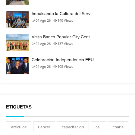
Impulsando la Cultura del Serv
04 Ago 26
140
Views
Visita Banco Popular City Cent
04 Ago 26
137
Views
Celebración Independencia EEU
04 Ago 26
108
Views
ETIQUETAS
Articulos
Cancer
capacitacion
cell
charla