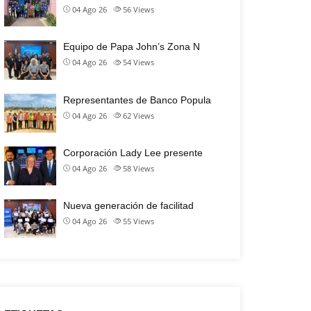
04 Ago 26
56
Views
Equipo de Papa John’s Zona N
04 Ago 26
54
Views
Representantes de Banco Popula
04 Ago 26
62
Views
Corporación Lady Lee presente
04 Ago 26
58
Views
Nueva generación de facilitad
04 Ago 26
55
Views