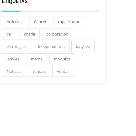
ETIQUETAS
Articulos
Cancer
capacitacion
cell
charla
corporacion
estrategias
independencia
lady lee
ladylee
mama
modulos
Noticias
tenicas
ventas