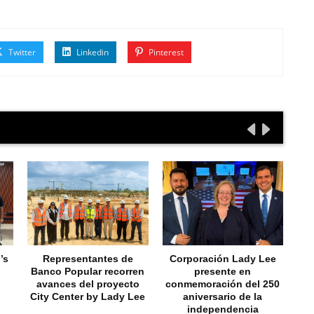
Twitter
Linkedin
Pinterest
’s
Representantes de
Corporación Lady Lee
N
Banco Popular recorren
presente en
fa
avances del proyecto
conmemoración del 250
a
City Center by Lady Lee
aniversario de la
C
independencia