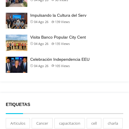
Impulsando la Cultura del Serv
04 Ago 26
139
Views
Visita Banco Popular City Cent
04 Ago 26
135
Views
Celebración Independencia EEU
04 Ago 26
105
Views
ETIQUETAS
Articulos
Cancer
capacitacion
cell
charla