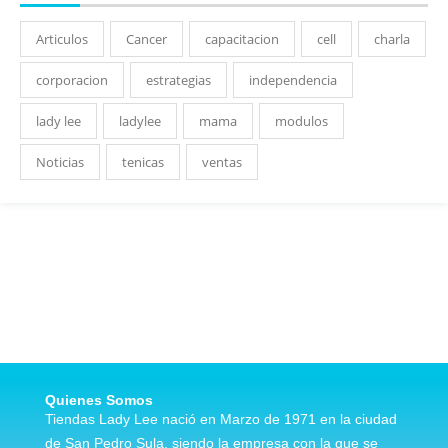
Articulos
Cancer
capacitacion
cell
charla
corporacion
estrategias
independencia
lady lee
ladylee
mama
modulos
Noticias
tenicas
ventas
Quienes Somos
Tiendas Lady Lee nació en Marzo de 1971 en la ciudad
de San Pedro Sula, siendo la empresa con la que se