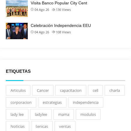
Visita Banco Popular City Cent
04 Ago 26
136
Views
Celebración Independencia EEU
04 Ago 26
108
Views
ETIQUETAS
Articulos
Cancer
capacitacion
cell
charla
corporacion
estrategias
independencia
lady lee
ladylee
mama
modulos
Noticias
tenicas
ventas