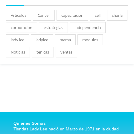
Articulos
Cancer
capacitacion
cell
charla
corporacion
estrategias
independencia
lady lee
ladylee
mama
modulos
Noticias
tenicas
ventas
Quienes Somos
Tiendas Lady Lee nació en Marzo de 1971 en la ciudad