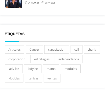
04 Ago 26
98
Views
ETIQUETAS
Articulos
Cancer
capacitacion
cell
charla
corporacion
estrategias
independencia
lady lee
ladylee
mama
modulos
Noticias
tenicas
ventas