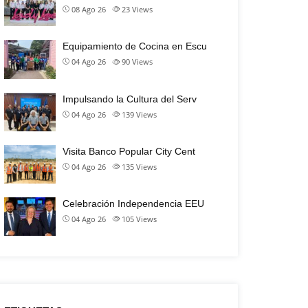
08 Ago 26
23
Views
Equipamiento de Cocina en Escu
04 Ago 26
90
Views
Impulsando la Cultura del Serv
04 Ago 26
139
Views
Visita Banco Popular City Cent
04 Ago 26
135
Views
Celebración Independencia EEU
04 Ago 26
105
Views