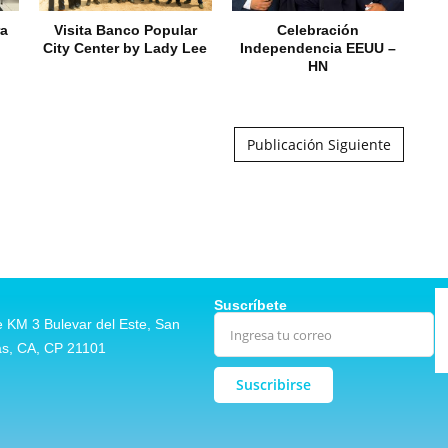
ra
Visita Banco Popular
Celebración
City Center by Lady Lee
Independencia EEUU –
HN
Publicación Siguiente
Suscríbete
 KM 3 Bulevar del Este, San
as, CA, CP 21101
Alternative: