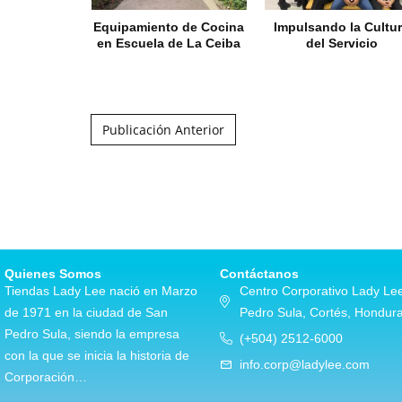
Equipamiento de Cocina
Impulsando la Cultu
en Escuela de La Ceiba
del Servicio
Post navigation
Publicación Anterior
Quienes Somos
Contáctanos
Tiendas Lady Lee nació en Marzo
Centro Corporativo Lady Lee
de 1971 en la ciudad de San
Pedro Sula, Cortés, Hondur
Pedro Sula, siendo la empresa
(+504) 2512-6000
con la que se inicia la historia de
info.corp@ladylee.com
Corporación…