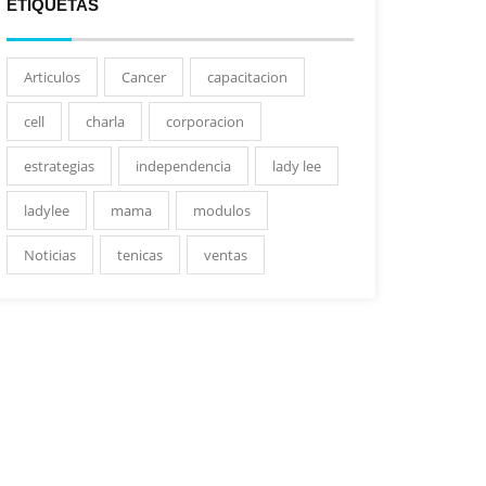
ETIQUETAS
Articulos
Cancer
capacitacion
cell
charla
corporacion
estrategias
independencia
lady lee
ladylee
mama
modulos
Noticias
tenicas
ventas