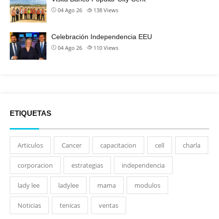
04 Ago 26
138
Views
Celebración Independencia EEU
04 Ago 26
110
Views
ETIQUETAS
Articulos
Cancer
capacitacion
cell
charla
corporacion
estrategias
independencia
lady lee
ladylee
mama
modulos
Noticias
tenicas
ventas