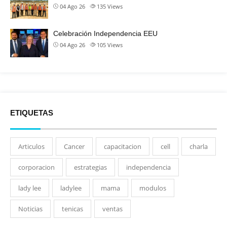
04 Ago 26
135
Views
Celebración Independencia EEU
04 Ago 26
105
Views
ETIQUETAS
Articulos
Cancer
capacitacion
cell
charla
corporacion
estrategias
independencia
lady lee
ladylee
mama
modulos
Noticias
tenicas
ventas