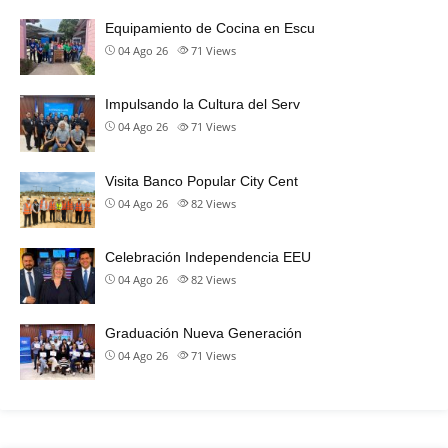
Equipamiento de Cocina en Escu
04 Ago 26
71
Views
Impulsando la Cultura del Serv
04 Ago 26
71
Views
Visita Banco Popular City Cent
04 Ago 26
82
Views
Celebración Independencia EEU
04 Ago 26
82
Views
Graduación Nueva Generación
04 Ago 26
71
Views