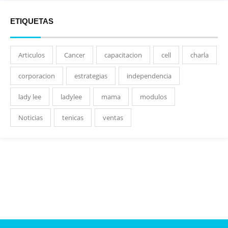
ETIQUETAS
Articulos
Cancer
capacitacion
cell
charla
corporacion
estrategias
independencia
lady lee
ladylee
mama
modulos
Noticias
tenicas
ventas