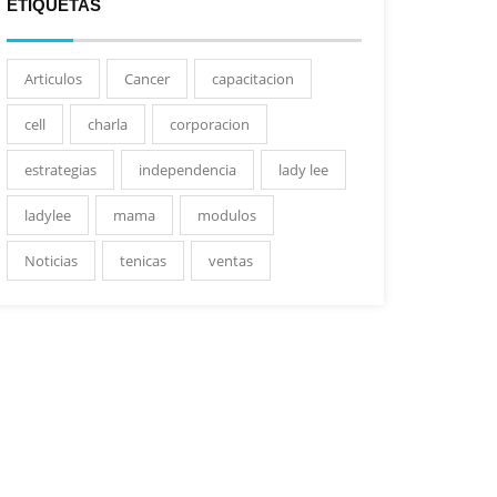
ETIQUETAS
Articulos
Cancer
capacitacion
cell
charla
corporacion
estrategias
independencia
lady lee
ladylee
mama
modulos
Noticias
tenicas
ventas