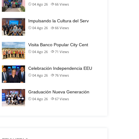
04 Ago 26
66
Views
Impulsando la Cultura del Serv
04 Ago 26
66
Views
Visita Banco Popular City Cent
04 Ago 26
71
Views
Celebración Independencia EEU
04 Ago 26
76
Views
Graduación Nueva Generación
04 Ago 26
67
Views