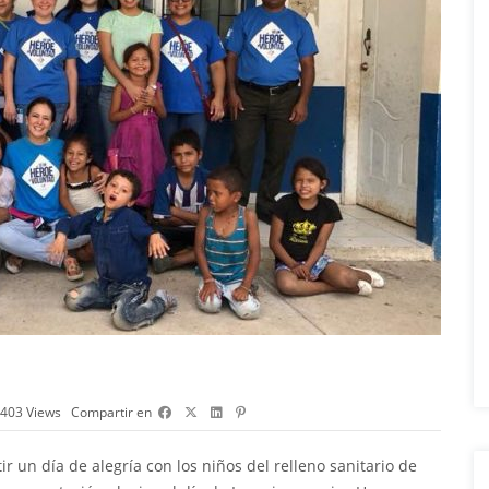
403
Views
Compartir en
 un día de alegría con los niños del relleno sanitario de