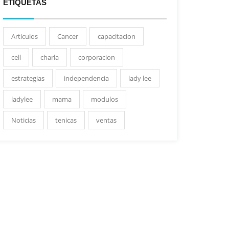
ETIQUETAS
Articulos
Cancer
capacitacion
cell
charla
corporacion
estrategias
independencia
lady lee
ladylee
mama
modulos
Noticias
tenicas
ventas