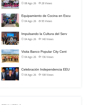
08 Ago 26
28
Views
Equipamiento de Cocina en Escu
04 Ago 26
95
Views
Impulsando la Cultura del Serv
04 Ago 26
140
Views
Visita Banco Popular City Cent
04 Ago 26
136
Views
Celebración Independencia EEU
04 Ago 26
108
Views