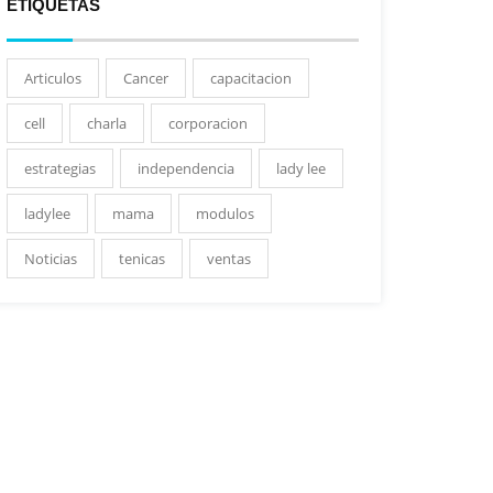
ETIQUETAS
Articulos
Cancer
capacitacion
cell
charla
corporacion
estrategias
independencia
lady lee
ladylee
mama
modulos
Noticias
tenicas
ventas
Graduación Nueva
Visita de Ejecutivos de
Celebración
Generación de
BAC en Costa Rica
Banco 
Facilitadores