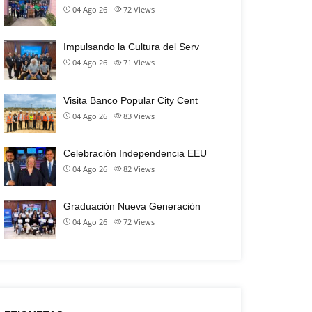
04 Ago 26
72
Views
Impulsando la Cultura del Serv
04 Ago 26
71
Views
Visita Banco Popular City Cent
04 Ago 26
83
Views
Celebración Independencia EEU
04 Ago 26
82
Views
Graduación Nueva Generación
04 Ago 26
72
Views