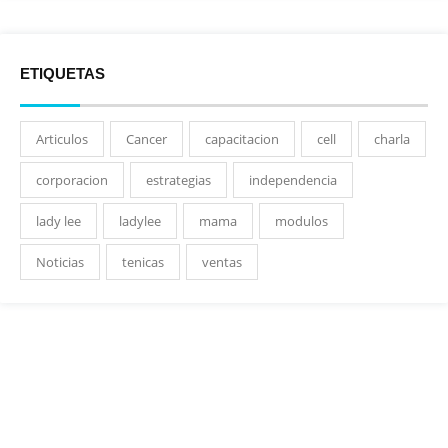
ETIQUETAS
Articulos
Cancer
capacitacion
cell
charla
corporacion
estrategias
independencia
lady lee
ladylee
mama
modulos
Noticias
tenicas
ventas