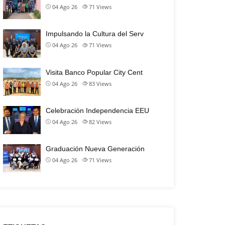
04 Ago 26
71
Views
Impulsando la Cultura del Serv
04 Ago 26
71
Views
Visita Banco Popular City Cent
04 Ago 26
83
Views
Celebración Independencia EEU
04 Ago 26
82
Views
Graduación Nueva Generación
04 Ago 26
71
Views