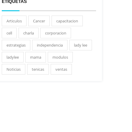
ETIQUETAS
Articulos
Cancer
capacitacion
cell
charla
corporacion
estrategias
independencia
lady lee
ladylee
mama
modulos
Noticias
tenicas
ventas
Graduación Nueva
Visita de Ejecutivos de
Celebración
Generación de
BAC en Costa Rica
Banco 
Facilitadores