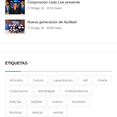
Corporación Lady Lee presente
04 Ago 26
52
Views
Nueva generación de facilitad
04 Ago 26
49
Views
ETIQUETAS
Articulos
Cancer
capacitacion
cell
charla
corporacion
estrategias
independencia
lady lee
ladylee
mama
modulos
Noticias
tenicas
ventas