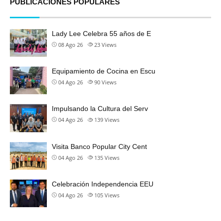
PUBLICACIONES POPULARES
Lady Lee Celebra 55 años de E
08 Ago 26
23
Views
Equipamiento de Cocina en Escu
04 Ago 26
90
Views
Impulsando la Cultura del Serv
04 Ago 26
139
Views
Visita Banco Popular City Cent
04 Ago 26
135
Views
Celebración Independencia EEU
04 Ago 26
105
Views