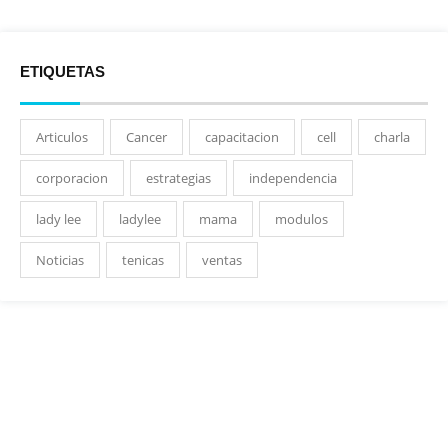
ETIQUETAS
Articulos
Cancer
capacitacion
cell
charla
corporacion
estrategias
independencia
lady lee
ladylee
mama
modulos
Noticias
tenicas
ventas