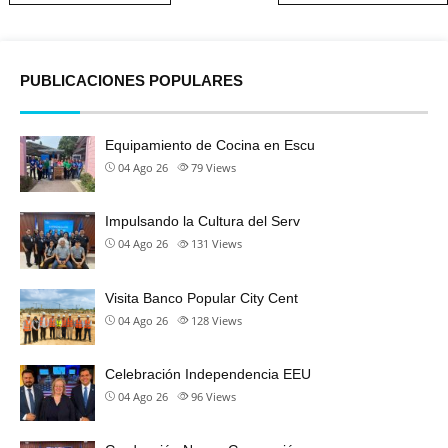
PUBLICACIONES POPULARES
Equipamiento de Cocina en Escu
04 Ago 26
79
Views
Impulsando la Cultura del Serv
04 Ago 26
131
Views
Visita Banco Popular City Cent
04 Ago 26
128
Views
Celebración Independencia EEU
04 Ago 26
96
Views