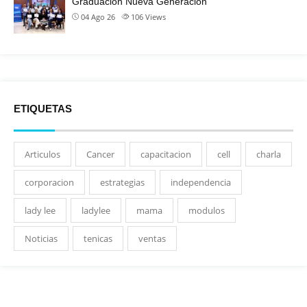
Graduación Nueva Generación
04 Ago 26
106
Views
ETIQUETAS
Articulos
Cancer
capacitacion
cell
charla
corporacion
estrategias
independencia
lady lee
ladylee
mama
modulos
Noticias
tenicas
ventas