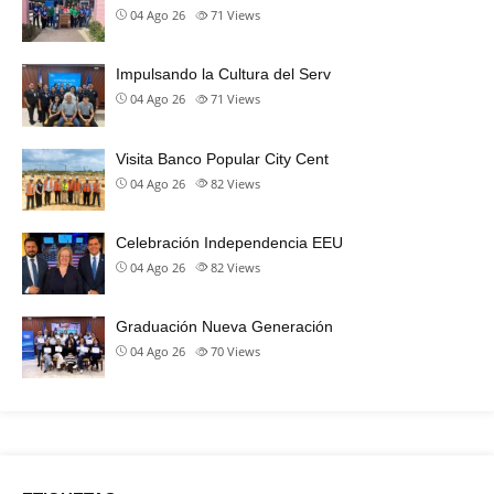
04 Ago 26
71
Views
Impulsando la Cultura del Serv
04 Ago 26
71
Views
Visita Banco Popular City Cent
04 Ago 26
82
Views
Celebración Independencia EEU
04 Ago 26
82
Views
Graduación Nueva Generación
04 Ago 26
70
Views