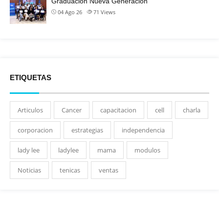
Graduación Nueva Generación
04 Ago 26
71
Views
ETIQUETAS
Articulos
Cancer
capacitacion
cell
charla
corporacion
estrategias
independencia
lady lee
ladylee
mama
modulos
Noticias
tenicas
ventas