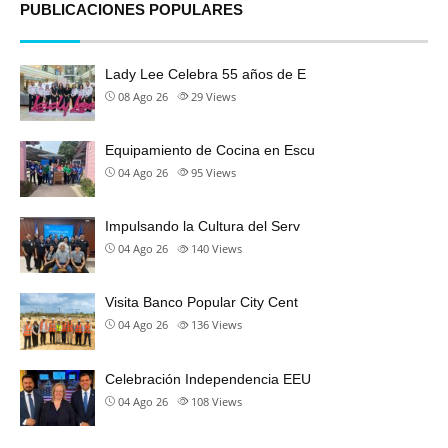
PUBLICACIONES POPULARES
Lady Lee Celebra 55 años de E
08 Ago 26
29
Views
Equipamiento de Cocina en Escu
04 Ago 26
95
Views
Impulsando la Cultura del Serv
04 Ago 26
140
Views
Visita Banco Popular City Cent
04 Ago 26
136
Views
Celebración Independencia EEU
04 Ago 26
108
Views