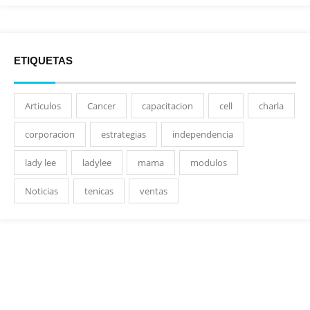
ETIQUETAS
Articulos
Cancer
capacitacion
cell
charla
corporacion
estrategias
independencia
lady lee
ladylee
mama
modulos
Noticias
tenicas
ventas