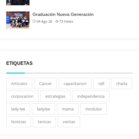
Graduación Nueva Generación
04 Ago 26
73
Views
ETIQUETAS
Articulos
Cancer
capacitacion
cell
charla
corporacion
estrategias
independencia
lady lee
ladylee
mama
modulos
Noticias
tenicas
ventas