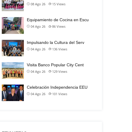
08 Ago 26
15
Views
Equipamiento de Cocina en Escu
04 Ago 26
86
Views
Impulsando la Cultura del Serv
04 Ago 26
136
Views
Visita Banco Popular City Cent
04 Ago 26
129
Views
Celebración Independencia EEU
04 Ago 26
101
Views