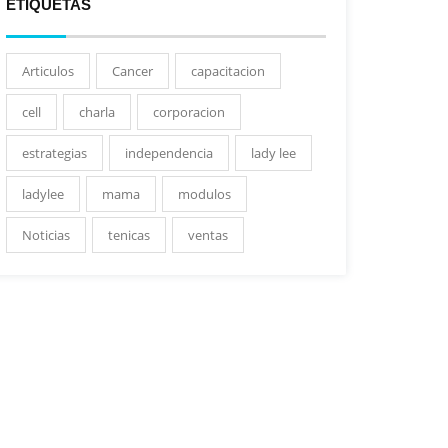
ETIQUETAS
Articulos
Cancer
capacitacion
cell
charla
corporacion
estrategias
independencia
lady lee
ladylee
mama
modulos
Noticias
tenicas
ventas