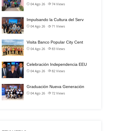
04 Ago 26
74
Views
Impulsando la Cultura del Serv
04 Ago 26
71
Views
Visita Banco Popular City Cent
04 Ago 26
83
Views
Celebración Independencia EEU
04 Ago 26
82
Views
Graduación Nueva Generación
04 Ago 26
72
Views