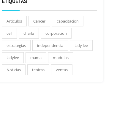
ETIQUETAS
Articulos
Cancer
capacitacion
cell
charla
corporacion
estrategias
independencia
lady lee
ladylee
mama
modulos
Noticias
tenicas
ventas