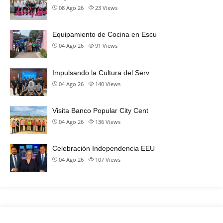
08 Ago 26
23
Views
Equipamiento de Cocina en Escu
04 Ago 26
91
Views
Impulsando la Cultura del Serv
04 Ago 26
140
Views
Visita Banco Popular City Cent
04 Ago 26
136
Views
Celebración Independencia EEU
04 Ago 26
107
Views