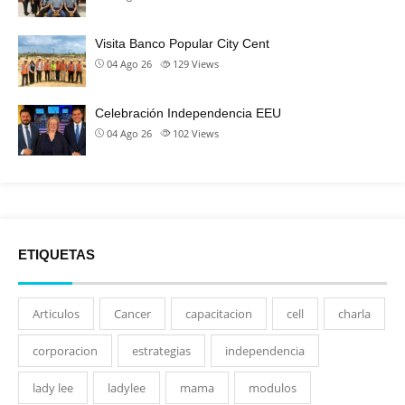
Visita Banco Popular City Cent
04 Ago 26
129
Views
Celebración Independencia EEU
04 Ago 26
102
Views
ETIQUETAS
Articulos
Cancer
capacitacion
cell
charla
corporacion
estrategias
independencia
lady lee
ladylee
mama
modulos