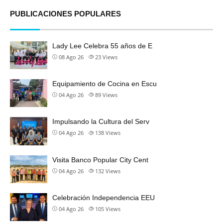
PUBLICACIONES POPULARES
Lady Lee Celebra 55 años de E
08 Ago 26
23
Views
Equipamiento de Cocina en Escu
04 Ago 26
89
Views
Impulsando la Cultura del Serv
04 Ago 26
138
Views
Visita Banco Popular City Cent
04 Ago 26
132
Views
Celebración Independencia EEU
04 Ago 26
105
Views