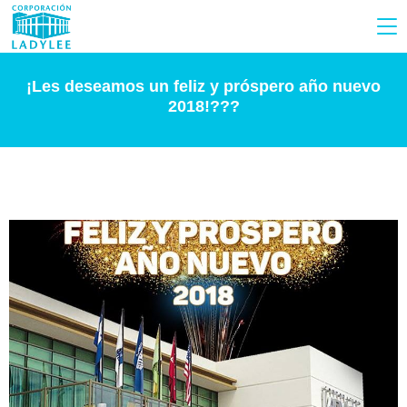
¡Les deseamos un feliz y próspero año nuevo
2018!???