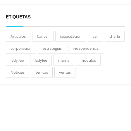
ETIQUETAS
Articulos
Cancer
capacitacion
cell
charla
corporacion
estrategias
independencia
lady lee
ladylee
mama
modulos
Noticias
tenicas
ventas