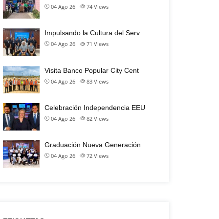
04 Ago 26
74
Views
Impulsando la Cultura del Serv
04 Ago 26
71
Views
Visita Banco Popular City Cent
04 Ago 26
83
Views
Celebración Independencia EEU
04 Ago 26
82
Views
Graduación Nueva Generación
04 Ago 26
72
Views