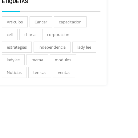
ETIQUETAS
Articulos
Cancer
capacitacion
cell
charla
corporacion
estrategias
independencia
lady lee
ladylee
mama
modulos
Noticias
tenicas
ventas