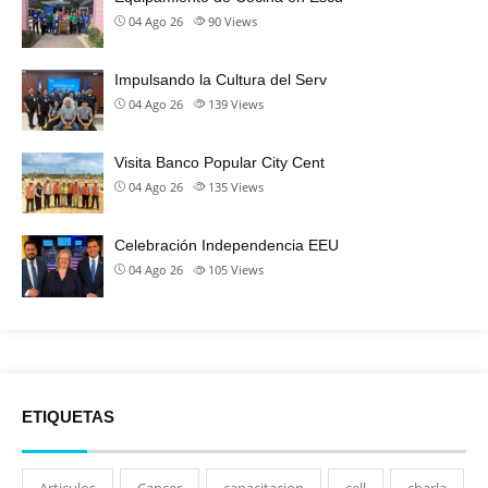
04 Ago 26
90
Views
Impulsando la Cultura del Serv
04 Ago 26
139
Views
Visita Banco Popular City Cent
04 Ago 26
135
Views
Celebración Independencia EEU
04 Ago 26
105
Views
ETIQUETAS