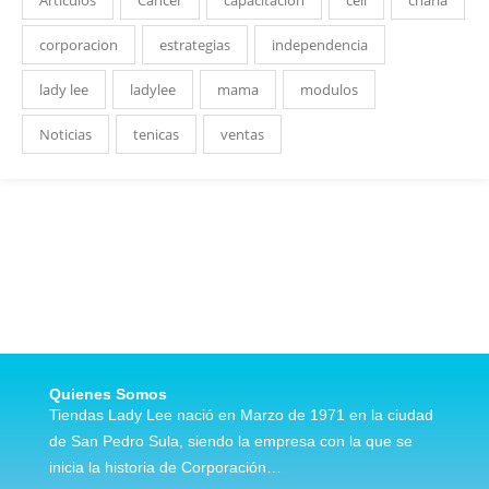
Articulos
Cancer
capacitacion
cell
charla
corporacion
estrategias
independencia
lady lee
ladylee
mama
modulos
Noticias
tenicas
ventas
Quienes Somos
Tiendas Lady Lee nació en Marzo de 1971 en la ciudad
de San Pedro Sula, siendo la empresa con la que se
inicia la historia de Corporación…