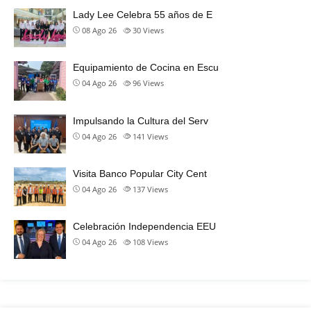
Lady Lee Celebra 55 años de E
08 Ago 26
30
Views
Equipamiento de Cocina en Escu
04 Ago 26
96
Views
Impulsando la Cultura del Serv
04 Ago 26
141
Views
Visita Banco Popular City Cent
04 Ago 26
137
Views
Celebración Independencia EEU
04 Ago 26
108
Views