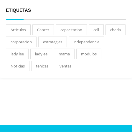
ETIQUETAS
Articulos
Cancer
capacitacion
cell
charla
corporacion
estrategias
independencia
lady lee
ladylee
mama
modulos
Noticias
tenicas
ventas