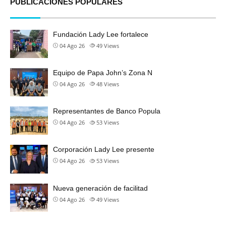
PUBLICACIONES POPULARES
Fundación Lady Lee fortalece
04 Ago 26
49
Views
Equipo de Papa John’s Zona N
04 Ago 26
48
Views
Representantes de Banco Popula
04 Ago 26
53
Views
Corporación Lady Lee presente
04 Ago 26
53
Views
Nueva generación de facilitad
04 Ago 26
49
Views