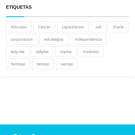
ETIQUETAS
Articulos
Cancer
capacitacion
cell
charla
corporacion
estrategias
independencia
lady lee
ladylee
mama
modulos
Noticias
tenicas
ventas