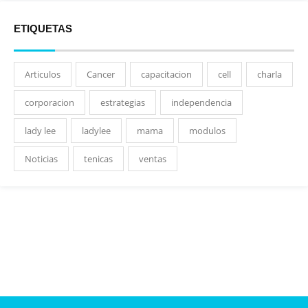
ETIQUETAS
Articulos
Cancer
capacitacion
cell
charla
corporacion
estrategias
independencia
lady lee
ladylee
mama
modulos
Noticias
tenicas
ventas