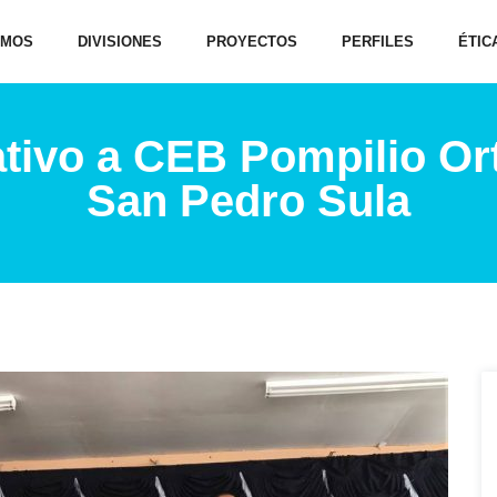
OMOS
DIVISIONES
PROYECTOS
PERFILES
ÉTIC
tivo a CEB Pompilio Ort
San Pedro Sula