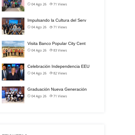
04 Ago 26
71
Views
Impulsando la Cultura del Serv
04 Ago 26
71
Views
Visita Banco Popular City Cent
04 Ago 26
83
Views
Celebración Independencia EEU
04 Ago 26
82
Views
Graduación Nueva Generación
04 Ago 26
71
Views