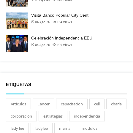
Visita Banco Popular City Cent
04 Ago 26
134
Views
Celebración Independencia EEU
04 Ago 26
105
Views
ETIQUETAS
Articulos
Cancer
capacitacion
cell
charla
corporacion
estrategias
independencia
lady lee
ladylee
mama
modulos