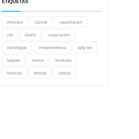
ETIQUETAS
Articulos
Cancer
capacitacion
cell
charla
corporacion
estrategias
independencia
lady lee
ladylee
mama
modulos
Noticias
tenicas
ventas
Graduación Nueva
Visita de Ejecutivos de
Celebración
Generación de
BAC en Costa Rica
Banco 
Facilitadores