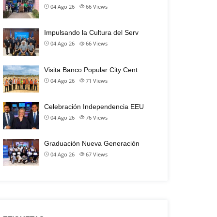
04 Ago 26
66
Views
Impulsando la Cultura del Serv
04 Ago 26
66
Views
Visita Banco Popular City Cent
04 Ago 26
71
Views
Celebración Independencia EEU
04 Ago 26
76
Views
Graduación Nueva Generación
04 Ago 26
67
Views