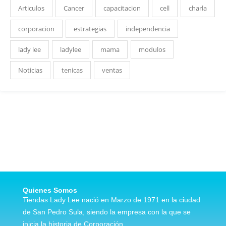
Articulos
Cancer
capacitacion
cell
charla
corporacion
estrategias
independencia
lady lee
ladylee
mama
modulos
Noticias
tenicas
ventas
Quienes Somos
Tiendas Lady Lee nació en Marzo de 1971 en la ciudad
de San Pedro Sula, siendo la empresa con la que se
inicia la historia de Corporación…