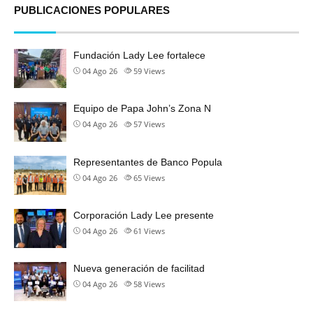
PUBLICACIONES POPULARES
Fundación Lady Lee fortalece
04 Ago 26
59
Views
Equipo de Papa John’s Zona N
04 Ago 26
57
Views
Representantes de Banco Popula
04 Ago 26
65
Views
Corporación Lady Lee presente
04 Ago 26
61
Views
Nueva generación de facilitad
04 Ago 26
58
Views