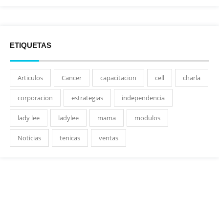
ETIQUETAS
Articulos
Cancer
capacitacion
cell
charla
corporacion
estrategias
independencia
lady lee
ladylee
mama
modulos
Noticias
tenicas
ventas