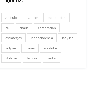
ETIQUETAS
Articulos
Cancer
capacitacion
cell
charla
corporacion
estrategias
independencia
lady lee
ladylee
mama
modulos
Noticias
tenicas
ventas