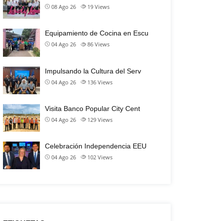
08 Ago 26
19
Views
Equipamiento de Cocina en Escu
04 Ago 26
86
Views
Impulsando la Cultura del Serv
04 Ago 26
136
Views
Visita Banco Popular City Cent
04 Ago 26
129
Views
Celebración Independencia EEU
04 Ago 26
102
Views