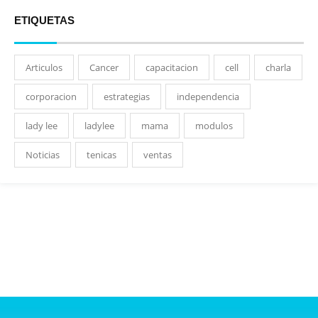
ETIQUETAS
Articulos
Cancer
capacitacion
cell
charla
corporacion
estrategias
independencia
lady lee
ladylee
mama
modulos
Noticias
tenicas
ventas