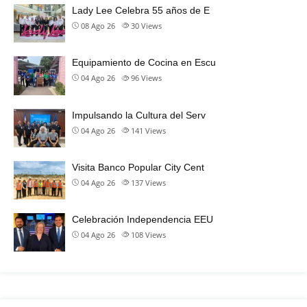
Lady Lee Celebra 55 años de E
08 Ago 26
30
Views
Equipamiento de Cocina en Escu
04 Ago 26
96
Views
Impulsando la Cultura del Serv
04 Ago 26
141
Views
Visita Banco Popular City Cent
04 Ago 26
137
Views
Celebración Independencia EEU
04 Ago 26
108
Views