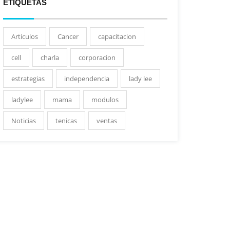
ETIQUETAS
Articulos
Cancer
capacitacion
cell
charla
corporacion
estrategias
independencia
lady lee
ladylee
mama
modulos
Noticias
tenicas
ventas