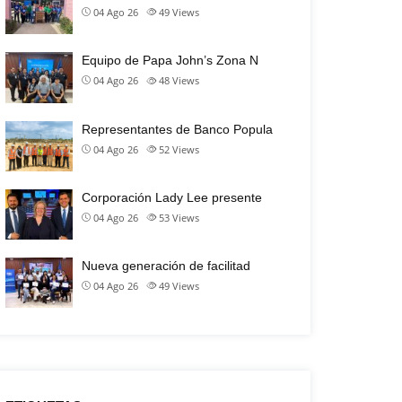
04 Ago 26
49
Views
Equipo de Papa John’s Zona N
04 Ago 26
48
Views
Representantes de Banco Popula
04 Ago 26
52
Views
Corporación Lady Lee presente
04 Ago 26
53
Views
Nueva generación de facilitad
04 Ago 26
49
Views