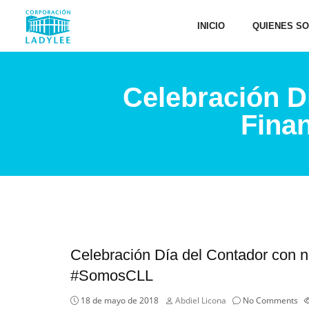
INICIO
QUIENES S
Celebración D
Fina
Celebración Día del Contador con n
#SomosCLL
18 de mayo de 2018
Abdiel Licona
No Comments