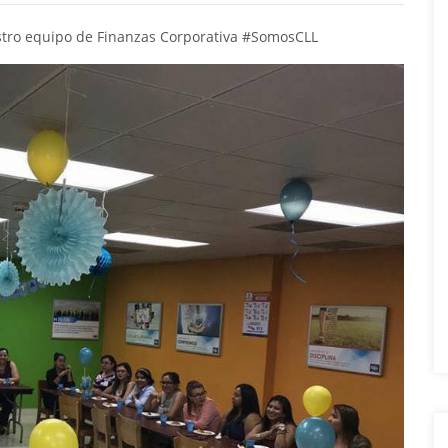
stro equipo de Finanzas Corporativa
#
SomosCLL