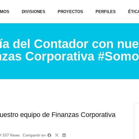
OMOS
DIVISIONES
PROYECTOS
PERFILES
ÉTIC
ía del Contador con nue
nzas Corporativa #Som
uestro equipo de Finanzas Corporativa
337
Views
Compartir en