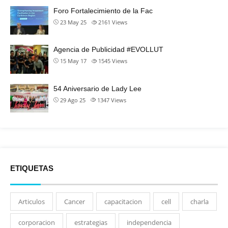
Foro Fortalecimiento de la Fac
23 May 25
2161
Views
Agencia de Publicidad #EVOLLUT
15 May 17
1545
Views
54 Aniversario de Lady Lee
29 Ago 25
1347
Views
ETIQUETAS
Articulos
Cancer
capacitacion
cell
charla
corporacion
estrategias
independencia