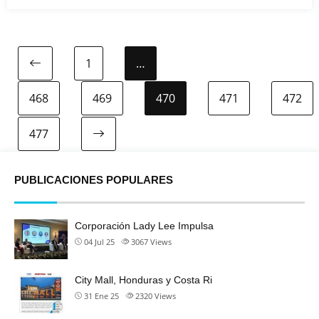
1
…
468
469
470
471
472
477
PUBLICACIONES POPULARES
Corporación Lady Lee Impulsa
04 Jul 25
3067
Views
City Mall, Honduras y Costa Ri
31 Ene 25
2320
Views