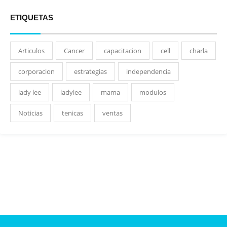
ETIQUETAS
Articulos
Cancer
capacitacion
cell
charla
corporacion
estrategias
independencia
lady lee
ladylee
mama
modulos
Noticias
tenicas
ventas