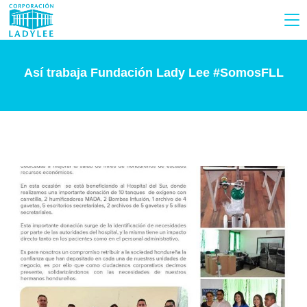
Así trabaja Fundación Lady Lee #SomosFLL