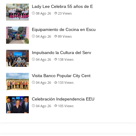
Lady Lee Celebra 55 años de E
08 Ago 26
23
Views
Equipamiento de Cocina en Escu
04 Ago 26
89
Views
Impulsando la Cultura del Serv
04 Ago 26
138
Views
Visita Banco Popular City Cent
04 Ago 26
133
Views
Celebración Independencia EEU
04 Ago 26
105
Views