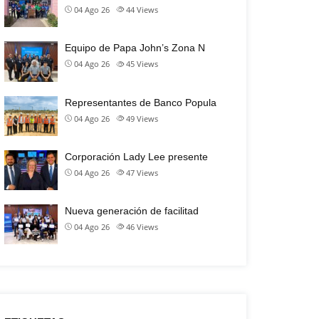
04 Ago 26
44
Views
Equipo de Papa John’s Zona N
04 Ago 26
45
Views
Representantes de Banco Popula
04 Ago 26
49
Views
Corporación Lady Lee presente
04 Ago 26
47
Views
Nueva generación de facilitad
04 Ago 26
46
Views