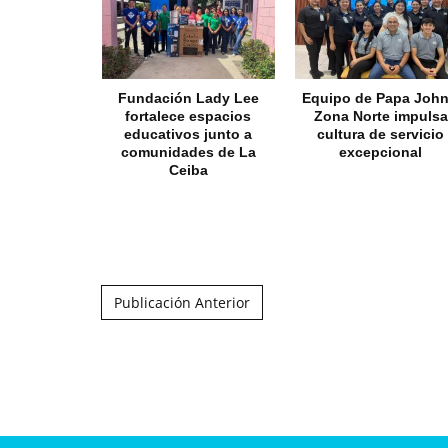
Fundación Lady Lee
Equipo de Papa John
fortalece espacios
Zona Norte impulsa
educativos junto a
cultura de servicio
comunidades de La
excepcional
Ceiba
Post navigation
Publicación Anterior