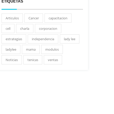
ETIQUETAS
Articulos
Cancer
capacitacion
cell
charla
corporacion
estrategias
independencia
lady lee
ladylee
mama
modulos
Noticias
tenicas
ventas