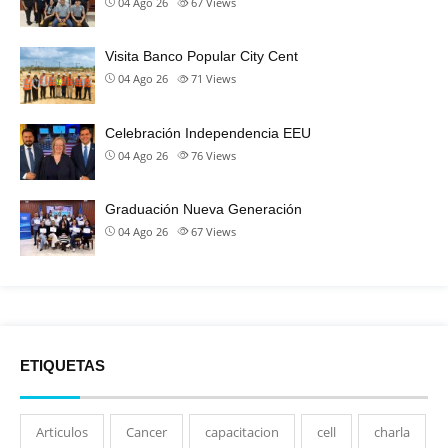
04 Ago 26
67
Views
Visita Banco Popular City Cent
04 Ago 26
71
Views
Celebración Independencia EEU
04 Ago 26
76
Views
Graduación Nueva Generación
04 Ago 26
67
Views
ETIQUETAS
Articulos
Cancer
capacitacion
cell
charla