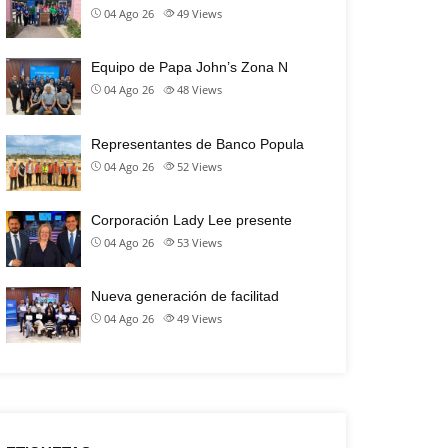
04 Ago 26
49
Views
Equipo de Papa John’s Zona N
04 Ago 26
48
Views
Representantes de Banco Popula
04 Ago 26
52
Views
Corporación Lady Lee presente
04 Ago 26
53
Views
Nueva generación de facilitad
04 Ago 26
49
Views