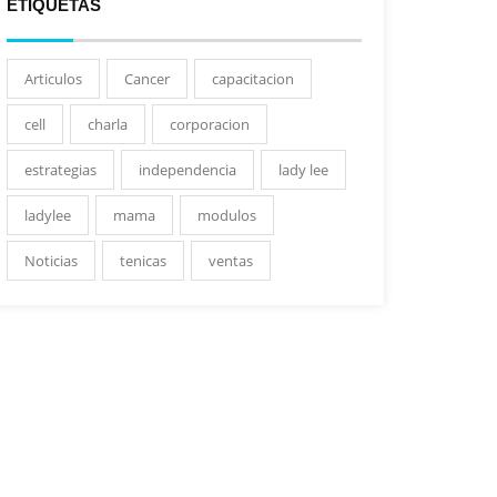
ETIQUETAS
Articulos
Cancer
capacitacion
cell
charla
corporacion
estrategias
independencia
lady lee
ladylee
mama
modulos
Noticias
tenicas
ventas