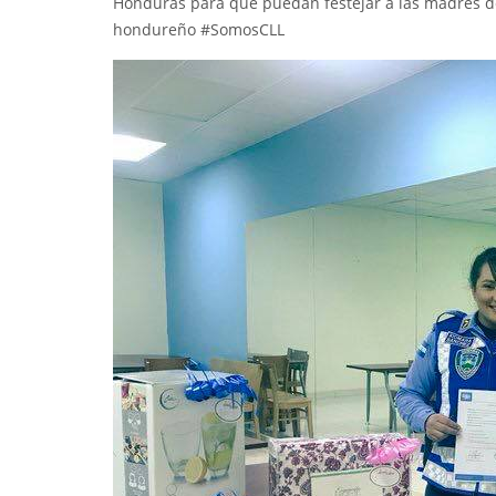
Honduras
para que puedan festejar a las madres de
hondureño
#
SomosCLL